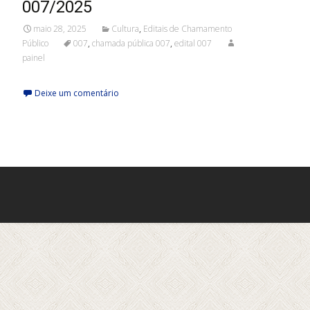
007/2025
maio 28, 2025
Cultura
,
Editais de Chamamento
Público
007
,
chamada pública 007
,
edital 007
painel
Deixe um comentário