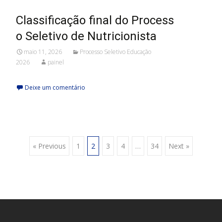
Classificação final do Process
o Seletivo de Nutricionista
maio 11, 2026
Processo Seletivo Educação
2026
painel
Deixe um comentário
Posts
« Previous
1
2
3
4
…
34
Next »
navigation