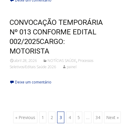
Deixe um comentário
CONVOCAÇÃO TEMPORÁRIA
Nº 013 CONFORME EDITAL
002/2025CARGO:
MOTORISTA
abril 28, 2026
NOTÍCIAS SAÚDE
,
Processos
Seletivos/Editais Saúde 2026
painel
Deixe um comentário
Posts
« Previous
1
2
3
4
5
…
34
Next »